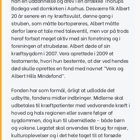
han en uddannelse og drev i en årrække Thorups
Bodega ved domkirken i Aarhus. Desværre fik Albert
20 år senere en ny kræftsvulst, denne gang i
struben, som måtte bortopereres, Albert måtte
derfor lære at tale med taleventil, men var på trods
heraf fortsat meget aktiv med sin forretning og i
foreningen af strubeløse. Albert døde af sin
kræftsygdom i 2007. Vera oprettede i 2009 et
testamente, hvori hun bestemte, at der ved hendes
død skulle oprettes en fond med navnet "Vera og
Albert Hills Mindefond".
Fonden har som formål, årligt at udlodde det
udbytte, fondens midler indbringer. Midlerne skal
udbetales til kræftpatienter med vedvarende kræft i
hoved og hals regionen eller svære følger af
sygdommen, dog kun til ubemidlede - både børn
og voksne. Legatet skal anvendes til brug for rejser,
kulturoplevelser og i det hele taget til at forsøde