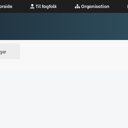
orside
Til fagfolk
Organisation
ger